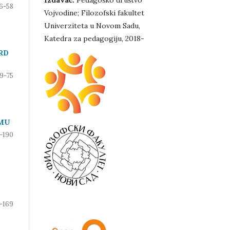
Izdavač:
Pedagoško društvo
6-58
Vojvodine; Filozofski fakultet
Univerziteta u Novom Sadu,
Katedra za pedagogiju, 2018-
RD
9-75
EMU
-190
-169