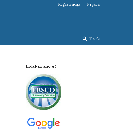
Registracija
Prijava
Traži
Indeksirano u: