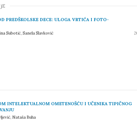
јE
OD PREDŠKOLSKE DECE: ULOGA VRTIĆA I FOTO-
ina Subotić, Sanela Slavković
2
OM INTELEKTUALNOM OMETENOŠĆU I UČENIKA TIPIČNOG
VANJU
ljević, Nataša Buha