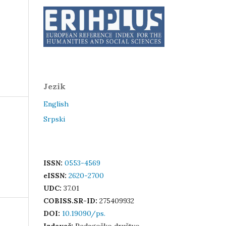
Jezik
English
Srpski
ISSN:
0553-4569
eISSN:
2620-2700
UDC:
37.01
COBISS.SR-ID:
275409932
DOI:
10.19090/ps.