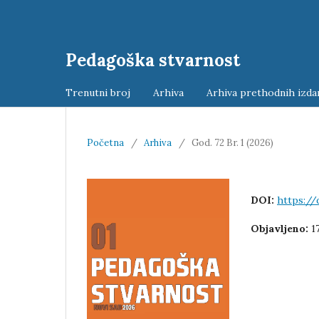
Pedagoška stvarnost
Trenutni broj
Arhiva
Arhiva prethodnih izda
Početna
/
Arhiva
/
God. 72 Br. 1 (2026)
DOI:
https://
Objavljeno:
1