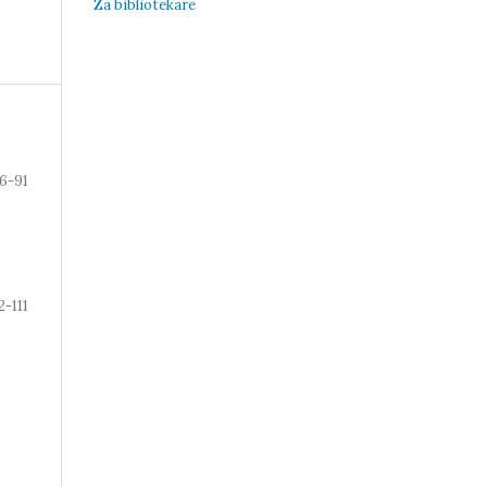
Za bibliotekare
6-91
2-111