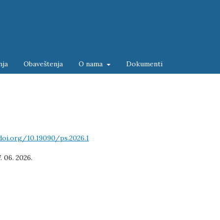
nja
Obaveštenja
O nama
Dokumenti
doi.org/10.19090/ps.2026.1
7. 06. 2026.