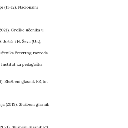
 (11-12). Nacionalni
 (2021). Greške učenika u
 Jošić, i N. Ševa (Ur.),
 učenika četvrtog razreda
 Institut za pedagoška
. Službeni glasnik RS, br.
.
a (2019). Službeni glasnik
021). Službeni glasnik RS,