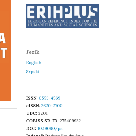
Jezik
English
Srpski
ISSN:
0553-4569
eISSN:
2620-2700
UDC:
37.01
COBISS.SR-ID:
275409932
DOI:
10.19090/ps.