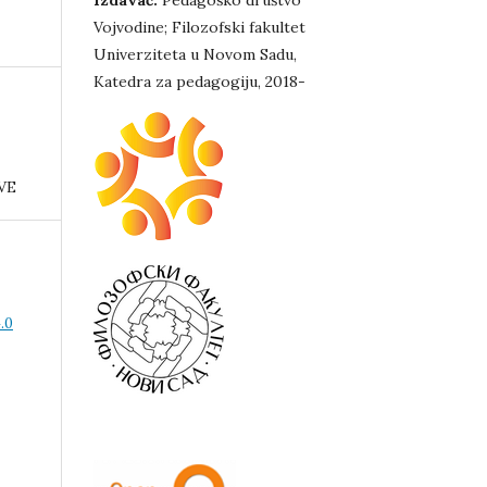
Izdavač:
Pedagoško društvo
Vojvodine; Filozofski fakultet
Univerziteta u Novom Sadu,
Katedra za pedagogiju, 2018-
VE
.0