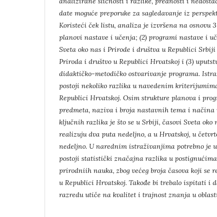
analizirane sličnosti i razlike, prednosti i nedost
date moguće preporuke za sagledavanje iz perspekt
Koristeći
ček listu, analiza je izvršena na osnovu 3 
planovi nastave i učenja; (2)
programi nastave i u
Sveta oko nas i Prirode i društva u Republici Srbiji
Priroda i društvo u Republici Hrvatskoj i (3) uputs
didaktičko-
metodičko ostvarivanje programa. Istr
postoji nekoliko razlika u navedenim
kriterijumima
Republici Hrvatskoj. Osim strukture planova i pr
predmeta, naziva i broja nastavnih tema i načina
ključnih razlika je
što se u Srbiji, časovi Sveta oko
realizuju dva puta nedeljno, a u Hrvatskoj, u
četvrt
nedeljno. U narednim istraživanjima potrebno je ut
postoji
statistički značajna razlika u postignućima
prirodniih nauka, zbog većeg broja časova
koji se 
u Republici Hrvatskoj. Takođe bi trebalo ispitati i 
razredu utiče na kvalitet i trajnost znanja u oblas