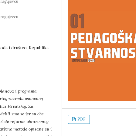
Kragujevcu
Kragujevcu
roda i društvo, Republika
 planova i programa
vrtog razreda osnovnog
lici
Hrvatskoj. Za
lili smo se jer su obe
PDF
očele reforme obrazovnog
ativne metode opisane su i