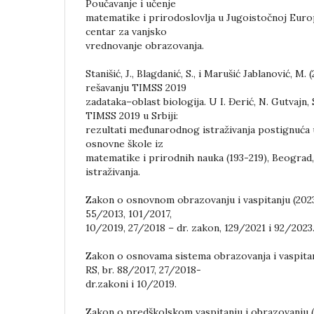
Poučavanje i učenje
matematike i prirodoslovlja u Jugoistočnoj Europi
centar za vanjsko
vrednovanje obrazovanja.
Stanišić, J., Blagdanić, S., i Marušić Jablanović, M.
rešavanju TIMSS 2019
zadataka–oblast biologija. U I. Đerić, N. Gutvajn, S.
TIMSS 2019 u Srbiji:
rezultati međunarodnog istraživanja postignuća
osnovne škole iz
matematike i prirodnih nauka (193-219), Beograd,
istraživanja.
Zakon o osnovnom obrazovanju i vaspitanju (2023)
55/2013, 101/2017,
10/2019, 27/2018 – dr. zakon, 129/2021 i 92/2023
Zakon o osnovama sistema obrazovanja i vaspitanj
RS, br. 88/2017, 27/2018-
dr.zakoni i 10/2019.
Zakon o predškolskom vaspitanju i obrazovanju (2