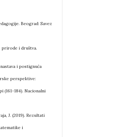
pedagogije. Beograd: Savez
e prirode i društva.
i, nastava i postignuća
arske perspektive:
i (161-184). Nacionalni
aja, J. (2019). Rezultati
atematike i