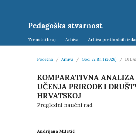
Pedagoška stvarnost
Trenutni broj
Arhiva
Arhiva prethodnih izda
Početna
/
Arhiva
/
God. 72 Br. 1 (2026)
/
DIDA
KOMPARATIVNA ANALIZA 
UČENJA PRIRODE I DRUŠTV
HRVATSKOJ
Pregledni naučni rad
Andrijana Miletić