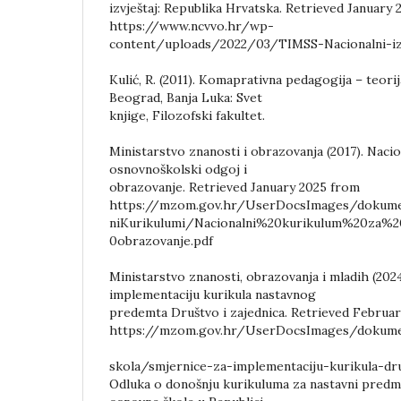
izvještaj: Republika Hrvatska. Retrieved January
https://www.ncvvo.hr/wp-
content/uploads/2022/03/TIMSS-Nacionalni-izvj
Kulić, R. (2011). Komaprativna pedagogija – teorij
Beograd, Banja Luka: Svet
knjige, Filozofski fakultet.
Ministarstvo znanosti i obrazovanja (2017). Naci
osnovnoškolski odgoj i
obrazovanje. Retrieved January 2025 from
https://mzom.gov.hr/UserDocsImages/dokumen
niKurikulumi/Nacionalni%20kurikulum%20za
0obrazovanje.pdf
Ministarstvo znanosti, obrazovanja i mladih (202
implementaciju kurikula nastavnog
predemta Društvo i zajednica. Retrieved Februa
https://mzom.gov.hr/UserDocsImages/dokume
skola/smjernice-za-implementaciju-kurikula-dru
Odluka o donošnju kurikuluma za nastavni predme