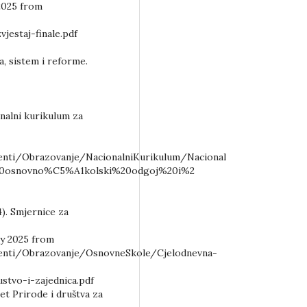
 2025 from
estaj-finale.pdf
a, sistem i reforme.
onalni kurikulum za
ti/Obrazovanje/NacionalniKurikulum/Nacional
%20osnovno%C5%A1kolski%20odgoj%20i%2
4). Smjernice za
ry 2025 from
nti/Obrazovanje/OsnovneSkole/Cjelodnevna-
stvo-i-zajednica.pdf
t Prirode i društva za