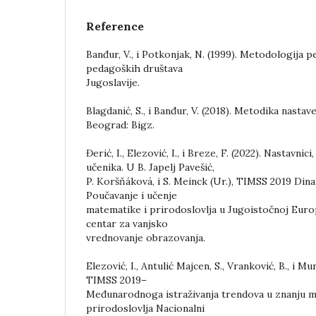
Reference
Banđur, V., i Potkonjak, N. (1999). Metodologija 
pedagoških društava
Jugoslavije.
Blagdanić, S., i Banđur, V. (2018). Metodika nastav
Beograd: Bigz.
Đerić, I., Elezović, I., i Breze, F. (2022). Nastavnic
učenika. U B. Japelj Pavešić,
P. Koršňáková, i S. Meinck (Ur.), TIMSS 2019 Din
Poučavanje i učenje
matematike i prirodoslovlja u Jugoistočnoj Europ
centar za vanjsko
vrednovanje obrazovanja.
Elezović, I., Antulić Majcen, S., Vranković, B., i Mur
TIMSS 2019–
Međunarodnoga istraživanja trendova u znanju m
prirodoslovlja Nacionalni