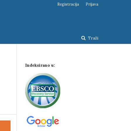
Registracija
Prijava
Traži
Indeksirano u: