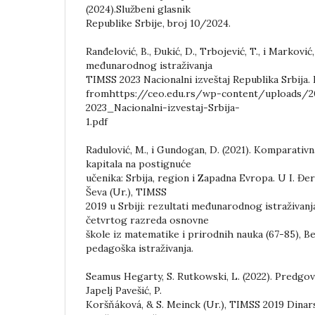
(2024).Službeni glasnik
Republike Srbije, broj 10/2024.
Ranđelović, B., Đukić, D., Trbojević, T., i Marković,
međunarodnog istraživanja
TIMSS 2023 Nacionalni izveštaj Republika Srbija.
fromhttps://ceo.edu.rs/wp-content/uploads/
2023_Nacionalni-izvestaj-Srbija-
1.pdf
Radulović, M., i Gundogan, D. (2021). Komparativn
kapitala na postignuće
učenika: Srbija, region i Zapadna Evropa. U I. Đerić
Ševa (Ur.), TIMSS
2019 u Srbiji: rezultati međunarodnog istraživan
četvrtog razreda osnovne
škole iz matematike i prirodnih nauka (67-85), Be
pedagoška istraživanja.
Seamus Hegarty, S. Rutkowski, L. (2022). Predgov
Japelj Pavešić, P.
Koršňáková, & S. Meinck (Ur.), TIMSS 2019 Dinar