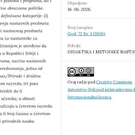
aci planova
i programa, ali i
Objavljeno
ive obrazovne politike.
16. 06. 2026.
definisane kategorije: (1)
čenja nastavnih predmeta
Broj časopisa
 i
nastavnog predmeta
God. 72 Br. 1 (2026)
tva za nastavnike za
Sekcija
aživanjem je utvrđeno da
DIDAKTIKA I METODIKE NASTA
 u Republici Srbiji i
ograma, naziva
nastavnih
 vrednovanja, jedna od
 nas/Prirode i društva
Ovaj rad je pod
Creative Commons
om razredu, tri puta
Autorstvo-Deli pod istim uslovima 4
vrditi da li
Internacionalna licenca
.
 učenika, u oblasti
realizuju u četvrtom razredu
da li broj časova
u četvrtom
ti prirodnih nauka.