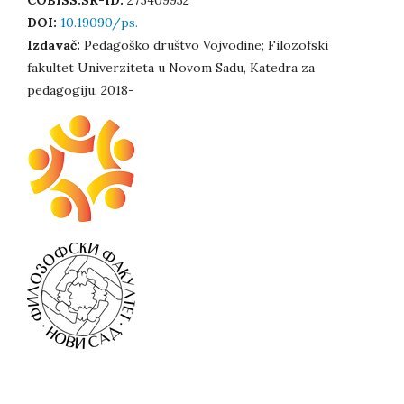
COBISS.SR-ID:
275409932
DOI:
10.19090/ps.
Izdavač:
Pedagoško društvo Vojvodine; Filozofski
fakultet Univerziteta u Novom Sadu, Katedra za
pedagogiju, 2018-