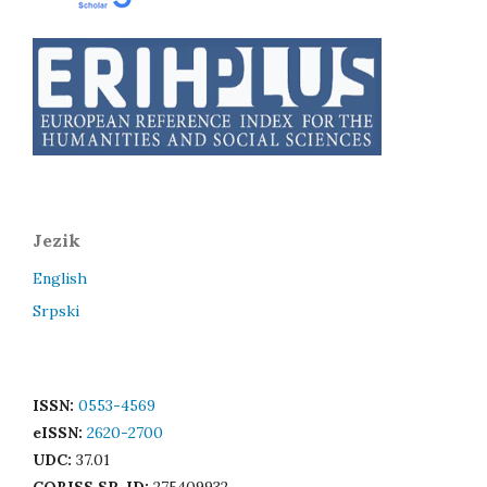
Jezik
English
Srpski
ISSN:
0553-4569
eISSN:
2620-2700
UDC:
37.01