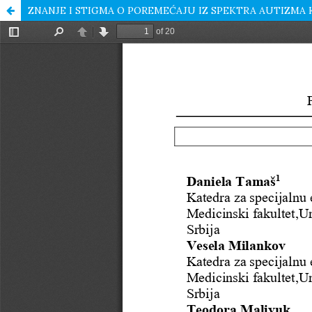
ZNANJE I STIGMA O POREMEĆAJU IZ SPEKTRA AUTIZM