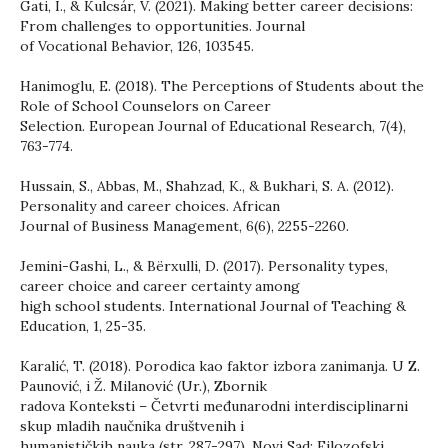
Gati, I., & Kulcsár, V. (2021). Making better career decisions:
From challenges to opportunities. Journal
of Vocational Behavior, 126, 103545.
Hanimoglu, E. (2018). The Perceptions of Students about the
Role of School Counselors on Career
Selection. European Journal of Educational Research, 7(4),
763-774.
Hussain, S., Abbas, M., Shahzad, K., & Bukhari, S. A. (2012).
Personality and career choices. African
Journal of Business Management, 6(6), 2255-2260.
Jemini-Gashi, L., & Bërxulli, D. (2017). Personality types,
career choice and career certainty among
high school students. International Journal of Teaching &
Education, 1, 25-35.
Karalić, T. (2018). Porodica kao faktor izbora zanimanja. U Z.
Paunović, i Ž. Milanović (Ur.), Zbornik
radova Konteksti – Četvrti međunarodni interdisciplinarni
skup mladih naučnika društvenih i
humanističkih nauka (str. 287-297). Novi Sad: Filozofski