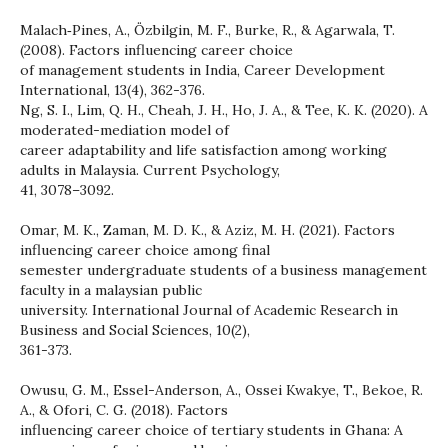
Malach‐Pines, A., Özbilgin, M. F., Burke, R., & Agarwala, T.
(2008). Factors influencing career choice
of management students in India, Career Development
International, 13(4), 362-376.
Ng, S. I., Lim, Q. H., Cheah, J. H., Ho, J. A., & Tee, K. K. (2020). A
moderated-mediation model of
career adaptability and life satisfaction among working
adults in Malaysia. Current Psychology,
41, 3078–3092.
Omar, M. K., Zaman, M. D. K., & Aziz, M. H. (2021). Factors
influencing career choice among final
semester undergraduate students of a business management
faculty in a malaysian public
university. International Journal of Academic Research in
Business and Social Sciences, 10(2),
361-373.
Owusu, G. M., Essel-Anderson, A., Ossei Kwakye, T., Bekoe, R.
A., & Ofori, C. G. (2018). Factors
influencing career choice of tertiary students in Ghana: A