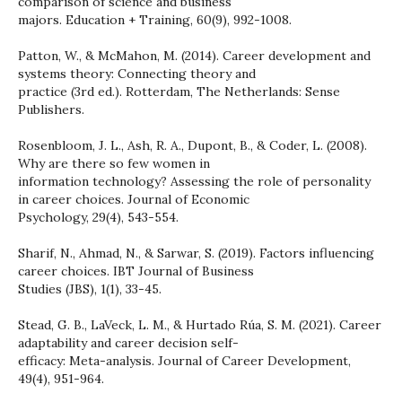
comparison of science and business
majors. Education + Training, 60(9), 992-1008.
Patton, W., & McMahon, M. (2014). Career development and
systems theory: Connecting theory and
practice (3rd ed.). Rotterdam, The Netherlands: Sense
Publishers.
Rosenbloom, J. L., Ash, R. A., Dupont, B., & Coder, L. (2008).
Why are there so few women in
information technology? Assessing the role of personality
in career choices. Journal of Economic
Psychology, 29(4), 543-554.
Sharif, N., Ahmad, N., & Sarwar, S. (2019). Factors influencing
career choices. IBT Journal of Business
Studies (JBS), 1(1), 33-45.
Stead, G. B., LaVeck, L. M., & Hurtado Rúa, S. M. (2021). Career
adaptability and career decision self-
efficacy: Meta-analysis. Journal of Career Development,
49(4), 951-964.