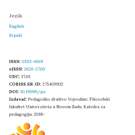
Jezik
English
Srpski
ISSN:
0553-4569
eISSN:
2620-2700
UDC:
37.01
COBISS.SR-ID:
275409932
DOI:
10.19090/ps.
Izdavač:
Pedagoško društvo Vojvodine; Filozofski
fakultet Univerziteta u Novom Sadu, Katedra za
pedagogiju, 2018-