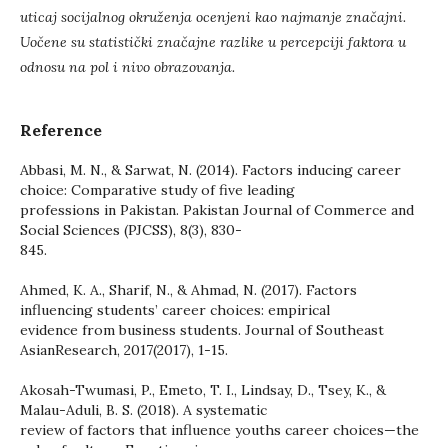
uticaj
socijalnog okruženja ocenjeni kao najmanje značajni.
Uočene su statistički značajne razlike u percepciji
faktora u
odnosu na pol i nivo obrazovanja.
Reference
Abbasi, M. N., & Sarwat, N. (2014). Factors inducing career
choice: Comparative study of five leading
professions in Pakistan. Pakistan Journal of Commerce and
Social Sciences (PJCSS), 8(3), 830-
845.
Ahmed, K. A., Sharif, N., & Ahmad, N. (2017). Factors
influencing students’ career choices: empirical
evidence from business students. Journal of Southeast
AsianResearch, 2017(2017), 1-15.
Akosah-Twumasi, P., Emeto, T. I., Lindsay, D., Tsey, K., &
Malau-Aduli, B. S. (2018). A systematic
review of factors that influence youths career choices—the