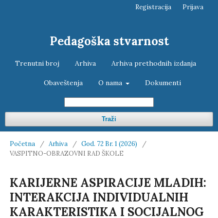
Registracija
Prijava
Pedagoška stvarnost
Trenutni broj
Arhiva
Arhiva prethodnih izdanja
Obaveštenja
O nama
Dokumenti
Traži
Početna
/
Arhiva
/
God. 72 Br. 1 (2026)
/
VASPITNO-OBRAZOVNI RAD ŠKOLE
KARIJERNE ASPIRACIJE MLADIH:
INTERAKCIJA INDIVIDUALNIH
KARAKTERISTIKA I SOCIJALNOG