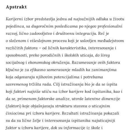
Apstrakt
Karijerni izbor predstavlja jednu od najvažnijih odluka u životu
pojedinca, sa dugoročnim
posledicama po njegov profesionalni
razvoj, lično zadovoljstvo i društvenu integraciju. Reč je
o
složenom i višeslojnom procesu koji je uslovljen međudejstvom
različitih faktora – od ličnih
karakteristika, interesovanja i
sposobnosti, preko porodičnih i školskih uticaja, do šireg
socijalnog i
ekonomskog okruženja. Razumevanje ovih faktora
ključno je za efikasno usmeravanje mladih ka
zanimanjima
koja odgovaraju njihovim potencijalima i potrebama
savremenog tržišta rada. Cilj
istraživanja bio je da se ispita
koji faktori najviše utiču na izbor karijere kod ispitanika, kao i
da se,
primenom faktorske analize, utvrde latentne dimenzije
(faktori) koje objašnjavaju strukturu stavova o
uticajnim
činiocima pri izboru karijere. Rezultati istraživanja pokazali
su da su lične želje i
interesovanja ispitanika najuticajniji
faktor u izboru karijere, dok su informacije iz škole i