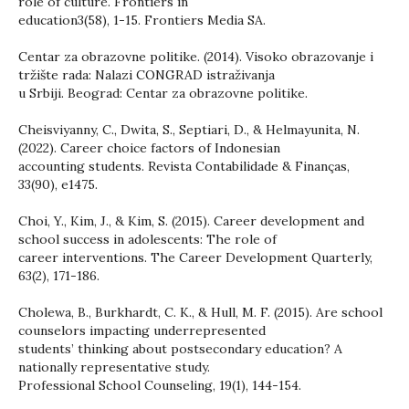
role of culture. Frontiers in
education3(58), 1-15. Frontiers Media SA.
Centar za obrazovne politike. (2014). Visoko obrazovanje i
tržište rada: Nalazi CONGRAD istraživanja
u Srbiji. Beograd: Centar za obrazovne politike.
Cheisviyanny, C., Dwita, S., Septiari, D., & Helmayunita, N.
(2022). Career choice factors of Indonesian
accounting students. Revista Contabilidade & Finanças,
33(90), e1475.
Choi, Y., Kim, J., & Kim, S. (2015). Career development and
school success in adolescents: The role of
career interventions. The Career Development Quarterly,
63(2), 171-186.
Cholewa, B., Burkhardt, C. K., & Hull, M. F. (2015). Are school
counselors impacting underrepresented
students’ thinking about postsecondary education? A
nationally representative study.
Professional School Counseling, 19(1), 144-154.