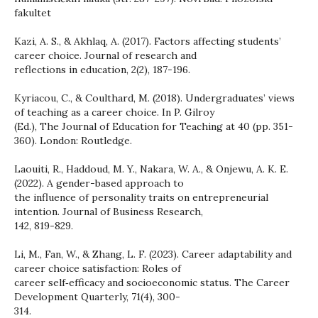
fakultet
Kazi, A. S., & Akhlaq, A. (2017). Factors affecting students’
career choice. Journal of research and
reflections in education, 2(2), 187-196.
Kyriacou, C., & Coulthard, M. (2018). Undergraduates’ views
of teaching as a career choice. In P. Gilroy
(Ed.), The Journal of Education for Teaching at 40 (pp. 351-
360). London: Routledge.
Laouiti, R., Haddoud, M. Y., Nakara, W. A., & Onjewu, A. K. E.
(2022). A gender-based approach to
the influence of personality traits on entrepreneurial
intention. Journal of Business Research,
142, 819-829.
Li, M., Fan, W., & Zhang, L. F. (2023). Career adaptability and
career choice satisfaction: Roles of
career self‐efficacy and socioeconomic status. The Career
Development Quarterly, 71(4), 300-
314.