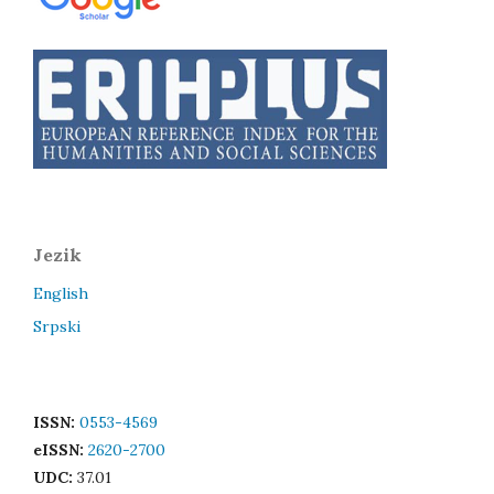
Jezik
English
Srpski
ISSN:
0553-4569
eISSN:
2620-2700
UDC:
37.01