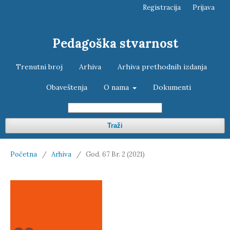
Registracija
Prijava
Pedagoška stvarnost
Trenutni broj
Arhiva
Arhiva prethodnih izdanja
Obaveštenja
O nama
Dokumenti
Traži
Početna
/
Arhiva
/
God. 67 Br. 2 (2021)