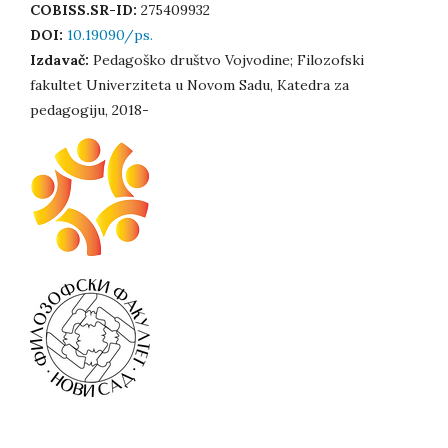
COBISS.SR-ID:
275409932
DOI:
10.19090/ps.
Izdavač:
Pedagoško društvo Vojvodine; Filozofski
fakultet Univerziteta u Novom Sadu, Katedra za
pedagogiju, 2018-