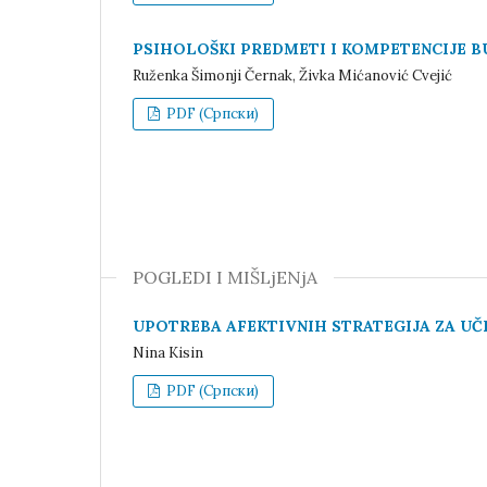
PSIHOLOŠKI PREDMETI I KOMPETENCIJE B
Ruženka Šimonji Černak, Živka Mićanović Cvejić
PDF (Cрпски)
POGLEDI I MIŠLjENjA
UPOTREBA AFEKTIVNIH STRATEGIJA ZA UČ
Nina Kisin
PDF (Cрпски)