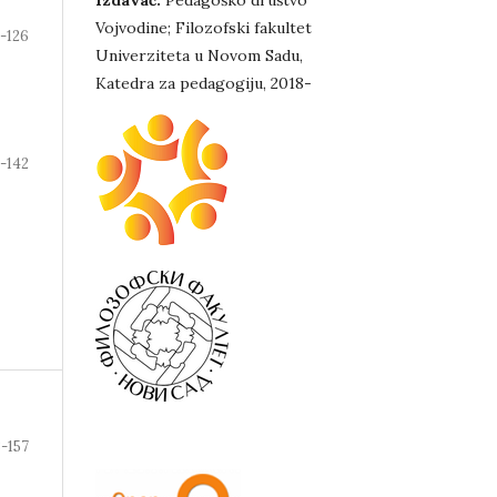
Izdavač:
Pedagoško društvo
Vojvodine; Filozofski fakultet
1-126
Univerziteta u Novom Sadu,
Katedra za pedagogiju, 2018-
7-142
3-157