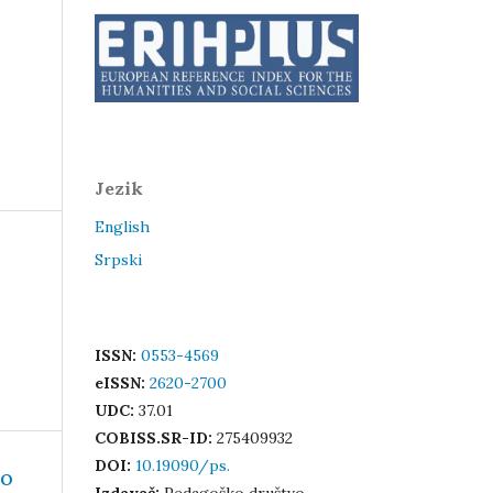
Jezik
English
Srpski
ISSN:
0553-4569
eISSN:
2620-2700
UDC:
37.01
COBISS.SR-ID:
275409932
DOI:
10.19090/ps.
AO