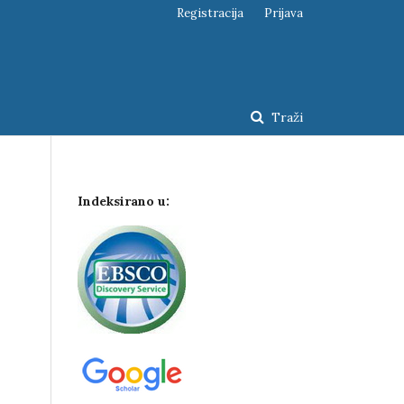
Registracija
Prijava
Traži
Indeksirano u: