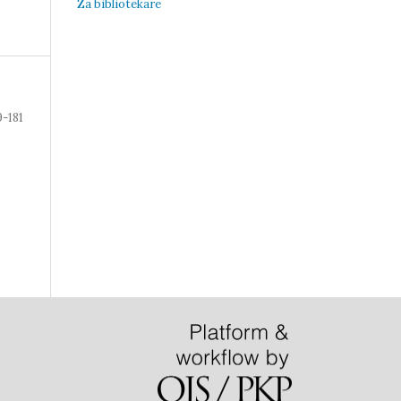
Za bibliotekare
9-181