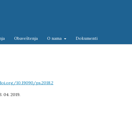
nja
Obaveštenja
O nama
Dokumenti
doi.org/10.19090/ps.2018.2
3. 04. 2019.