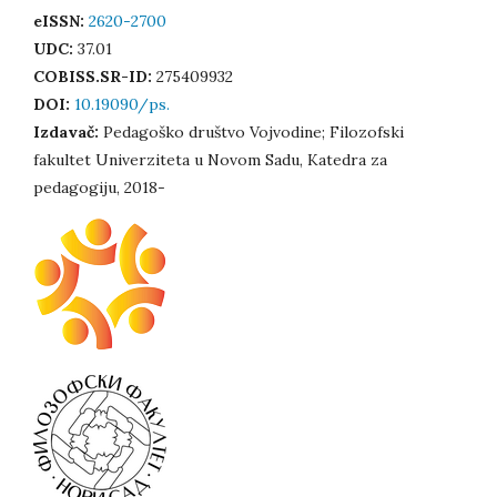
eISSN:
2620-2700
UDC:
37.01
COBISS.SR-ID:
275409932
DOI:
10.19090/ps.
Izdavač:
Pedagoško društvo Vojvodine; Filozofski
fakultet Univerziteta u Novom Sadu, Katedra za
pedagogiju, 2018-