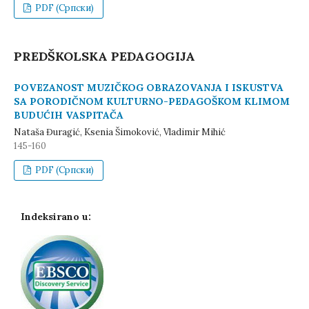
PDF (Cрпски)
PREDŠKOLSKA PEDAGOGIJA
POVEZANOST MUZIČKOG OBRAZOVANJA I ISKUSTVA
SA PORODIČNOM KULTURNO-PEDAGOŠKOM KLIMOM
BUDUĆIH VASPITAČA
Nataša Đuragić, Ksenia Šimoković, Vladimir Mihić
145-160
PDF (Cрпски)
Indeksirano u: