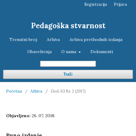
Registracija
Prijava
Pedagoška stvarnost
Trenutni broj
Arhiva
Arhiva prethodnih izdanja
Obaveštenja
O nama
Dokumenti
Traži
Početna
/
Arhiva
/
God. 63 Br. 2 (2017)
Objavljeno:
26. 07. 2018.
Puno izdanje