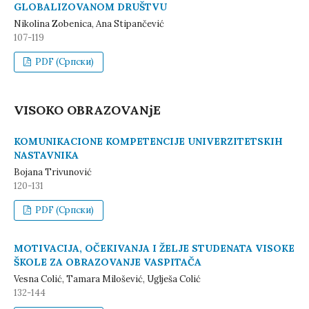
GLOBALIZOVANOM DRUŠTVU
Nikolina Zobenica, Ana Stipančević
107-119
PDF (Cрпски)
VISOKO OBRAZOVANјE
KOMUNIKACIONE KOMPETENCIJE UNIVERZITETSKIH
NASTAVNIKA
Bojana Trivunović
120-131
PDF (Cрпски)
MOTIVACIJA, OČEKIVANJA I ŽELJE STUDENATA VISOKE
ŠKOLE ZA OBRAZOVANJE VASPITAČA
Vesna Colić, Tamara Milošević, Uglješa Colić
132-144