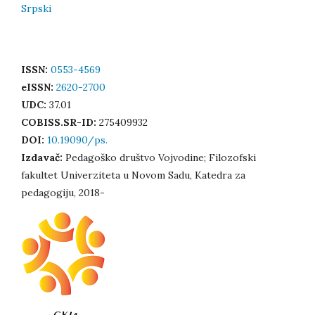
Srpski
ISSN:
0553-4569
eISSN:
2620-2700
UDC:
37.01
COBISS.SR-ID:
275409932
DOI:
10.19090/ps.
Izdavač:
Pedagoško društvo Vojvodine; Filozofski
fakultet Univerziteta u Novom Sadu, Katedra za
pedagogiju, 2018-