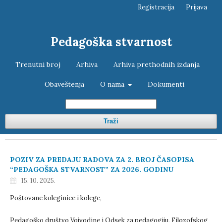
Registracija
Prijava
Pedagoška stvarnost
Trenutni broj
Arhiva
Arhiva prethodnih izdanja
Obaveštenja
O nama
Dokumenti
Traži
POZIV ZA PREDAJU RADOVA ZA 2. BROJ ČASOPISA
“PEDAGOŠKA STVARNOST” ZA 2026. GODINU
15. 10. 2025.
Poštovane koleginice i kolege,
Pedagoško društvo Vojvodine i Odsek za pedagogiju, Filozofskog