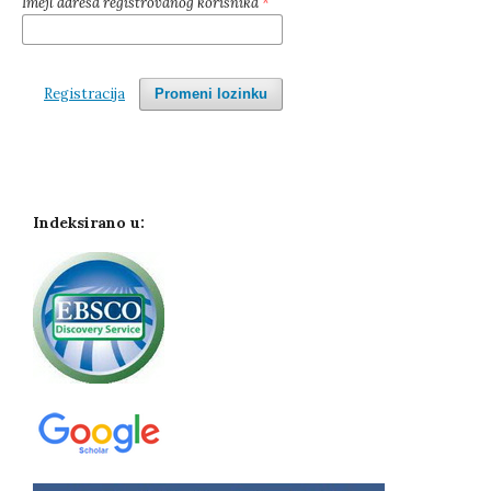
Imejl adresa registrovanog korisnika
*
Registracija
Promeni lozinku
Indeksirano u: