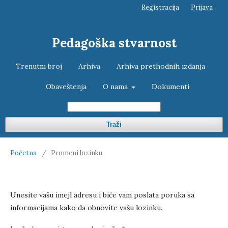
Registracija
Prijava
Pedagoška stvarnost
Trenutni broj
Arhiva
Arhiva prethodnih izdanja
Obaveštenja
O nama
Dokumenti
Traži
Početna
/
Promeni lozinku
Unesite vašu imejl adresu i biće vam poslata poruka sa
informacijama kako da obnovite vašu lozinku.