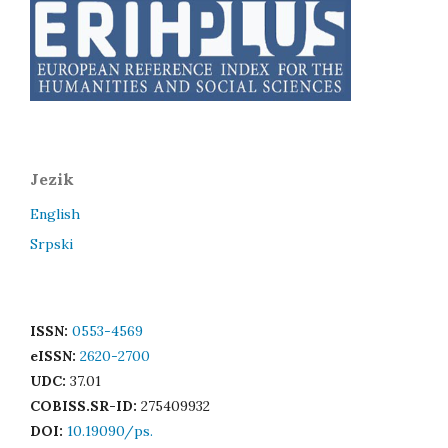
Jezik
English
Srpski
ISSN:
0553-4569
eISSN:
2620-2700
UDC:
37.01
COBISS.SR-ID:
275409932
DOI:
10.19090/ps.